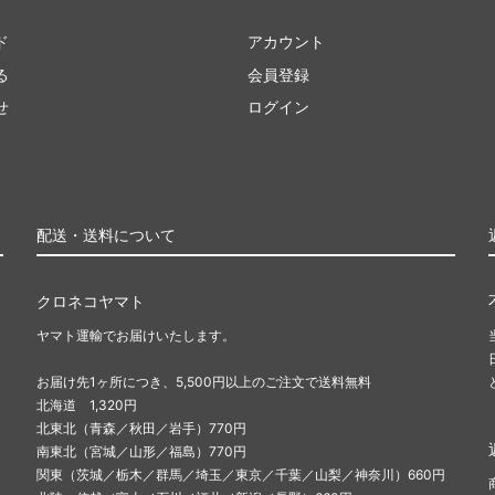
ド
アカウント
る
会員登録
せ
ログイン
配送・送料について
クロネコヤマト
ヤマト運輸でお届けいたします。
お届け先1ヶ所につき、5,500円以上のご注文で送料無料
北海道 1,320円
北東北（青森／秋田／岩手）770円
南東北（宮城／山形／福島）770円
関東（茨城／栃木／群馬／埼玉／東京／千葉／山梨／神奈川）660円