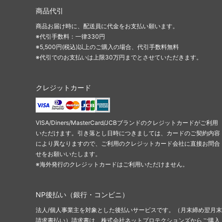
商品代引
商品お届け時に、配送員に代金をお支払い願います。
※代引手数料：一律330円
※5,500円(税込)以上のご購入の場合、代引手数料無料
※代引でのお支払いは上限30万円までとさせていただきます。
クレジットカード
VISA/Diners/MasterCard/JCBブランドのクレジットカードがご利用
いただけます。引き落とし日時につきましては、カードのご契約内容
により異なりますので、ご利用のクレジットカード会社に直接お問合
せをお願いいたします。
※海外発行のクレジットカードはご利用いただけません。
NP後払い（銀行・コンビニ）
法人/個人事業主を対象とした後払いサービスです。（月末締め翌月末
請求書払い）請求書は、株式会社ネットプロテクションズからご購入