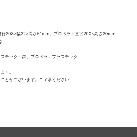
行208×幅22×高さ51mm、プロペラ：直径200×高さ20mm
g
ラスチック・鉄、プロペラ：プラスチック
けます。
ることがございます。ご了承ください。