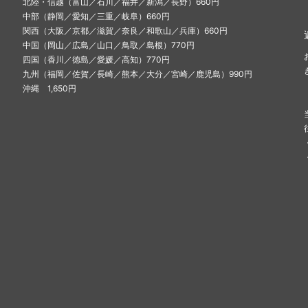
北陸・信越（富山／石川／福井／新潟／長野）660円
中部（静岡／愛知／三重／岐阜）660円
関西（大阪／京都／滋賀／奈良／和歌山／兵庫）660円
中国（岡山／広島／山口／鳥取／島根）770円
四国（香川／徳島／愛媛／高知）770円
九州（福岡／佐賀／長崎／熊本／大分／宮崎／鹿児島）990円
沖縄 1,650円