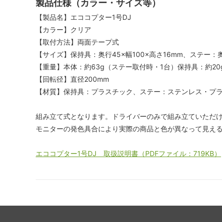
製品仕様（カラー・サイズ等）
【製品名】エココプター1号DJ
【カラー】クリア
【取付方法】両面テープ式
【サイズ】保持具：奥行45×幅100×高さ16mm、ステー：奥
【重量】本体：約63g（ステー取付時・1台）保持具：約20
【回転径】直径200mm
【材質】保持具：プラスチック、ステー：ステンレス・プ
組み立て式となります。ドライバーのみで組み立ていただ
モニターの発色具合により実際の商品と色が異なって見え
エココプター1号DJ 取扱説明書（PDFファイル：719KB）